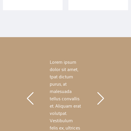
sum
Lorem ipsum
Lore
amet,
dolor sit amet,
dolor 
um
tpat dictum
tpat 
purus, at
purus,
a
malesuada
male
vallis
tellus convallis
tellus
m erat
et. Aliquam erat
et. A
volutpat.
volutp
um
Vestibulum
Vesti
ltrices
felis ex, ultrices
felis 