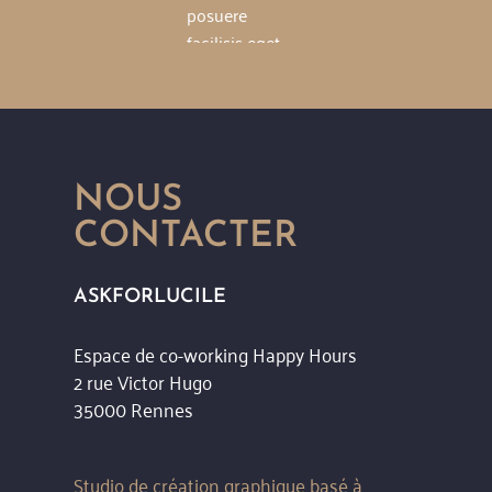
posuere
posue
get,
facilisis eget,
facili
a quis
malesuada quis
males
 ac
elit. Nulla ac
elit. 
odio
eleifend odio
eleif
S
NUFETTE IDELS
NUFETTE I
NOUS
es Nuf Nuf
Chef de service des Nuf Nuf
Chef de servi
CONTACTER
ASKFORLUCILE
Espace de co-working Happy Hours
2 rue Victor Hugo
35000 Rennes
Studio de création graphique basé à